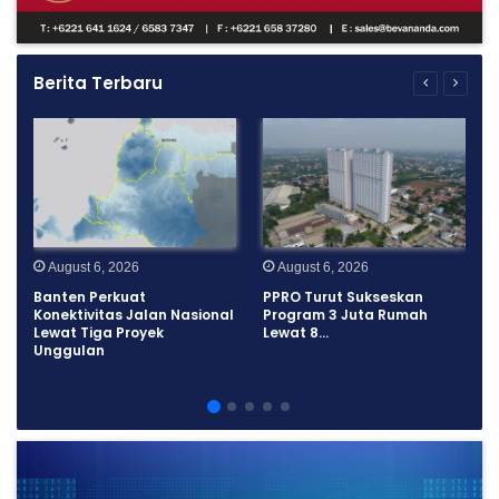
Berita Terbaru
August 6, 2026
August 6, 2026
W
Banten Perkuat
PPRO Turut Sukseskan
i
Konektivitas Jalan Nasional
Program 3 Juta Rumah
Lewat Tiga Proyek
Lewat 8…
Unggulan