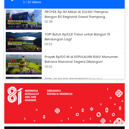
1
/
10
Videos
PROYEK Rp 161 Miliar di SULSEL! Pemprov
Bangun RS Regional Gowa! Rampung…
02:38
TOP! Butuh Rp32,8 Triliun untuk Bangun 15
Bendungan Lagi!
03:51
Proyek Rp100 M di KEPULAUAN RIAU! Monumen
Bahasa Nasional Segera Dibangun!
03:01
TOP! JALAN TOL PALEMBANG Semakin
Tersambung Ke JAMBI, JEMBATAN MUSI V
Lulus…
03:27
Apa Kabar JALAN TOL AKSES PELABUHAN
PATIMBAN? Progres Sudah Hampir 70%!
Beroperasi…
03:06
Bukan Korsel, Tapi Jaksel! Gembok Cinta