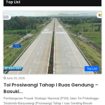
Segera Hadir di Kawasan Rasuna Said!
Top List
01:53
Butuh Hingga Rp 30 Triliun Untuk Pemerintah
Atasi Perlintasan Sebidang Kereta! Ada…
03:29
Kabar Terbaru FLYOVER SITINJAU LAUIK, Target
Rampung 2027! Sudah Berapa Persen
Progresnya?
03:26
Balikpapan – IKN Gak Sampai 1 Jam, Jalan Tol
Ditargetkan Operasional Penuh…
03:26
Top List
TOP! PLN Akan Pasang PLTS Hingga 500
Megawatt di Jalan Tol Sepanjang…
04:37
June 29, 2026
Tol Prosiwangi Tahap I Ruas Gendung –
Basuki…
Pembangunan Proyek Strategis Nasional (PSN) Jalan Tol Probolinggo-
Situbondo-Banyuwangi (Prosiwangi) Tahap I ruas Gending-Besuki