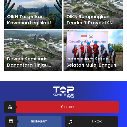
2028
OIKN Targetkan
OIKN Rampungkan
Kawasan Legislatif
Tender 7 Proyek IKN
dan Yudikatif IKN
Senilai Rp11,8 Triliun
Rampung Akhir 2027,
Ajukan Tambahan
Anggaran Rp2,7 Triliun
Dewan Komisaris
Indonesia – Korea
Danantara Tinjau
Selatan Mulai Bangun
Proyek Hutama Karya
Smart City
di IKN, Sejumlah
Cooperation Center di
Proyak Lampaui
IKN
Target
Youtube
Instagram
Tiktok