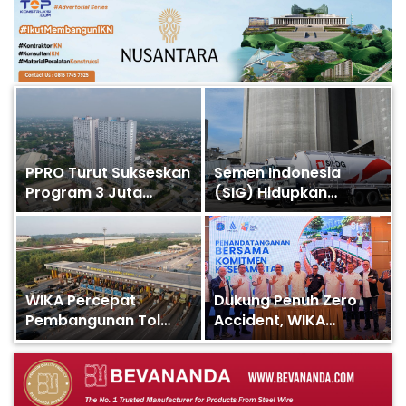
PPRO Turut Sukseskan
Semen Indonesia
Program 3 Juta
(SIG) Hidupkan
Rumah Lewat 8
Kembali Semen
Proyek di Danantara
Kujang, Perkuat
Housing Expo 2026
Dominasi Pasar Jawa
Barat
WIKA Percepat
Dukung Penuh Zero
Pembangunan Tol
Accident, WIKA
Jakarta – Cikampek II
Gedung dan PAM
Selatan Paket 2A,
JAYA Jalin Sinergi
Progres Tembus 85,2
Komitmen
Persen
Keselamatan