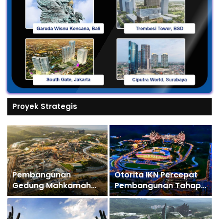
Proyek Strategis
Pembangunan
Otorita IKN Percepat
Gedung Mahkamah
Pembangunan Tahap
Konstitusi di IKN Capai
II, Wujudkan IKN
Progres 12,41%, Target
Sebagai Ibu Kota
Rampung Akhir 2027
Politik pada Tahun