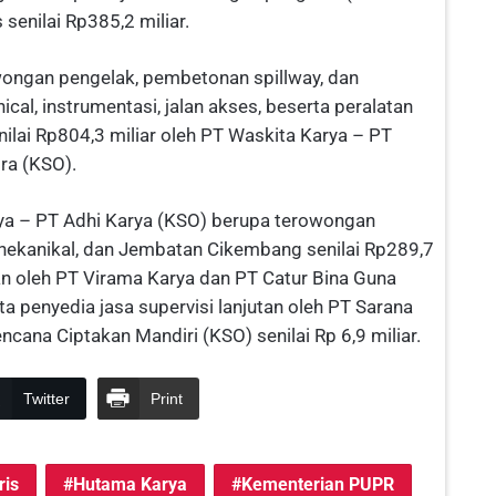
senilai Rp385,2 miliar.
wongan pengelak, pembetonan spillway, dan
cal, instrumentasi, jalan akses, beserta peralatan
ilai Rp804,3 miliar oleh PT Waskita Karya – PT
ra (KSO).
rya – PT Adhi Karya (KSO) berupa terowongan
nekanikal, dan Jembatan Cikembang senilai Rp289,7
n oleh PT Virama Karya dan PT Catur Bina Guna
a penyedia jasa supervisi lanjutan oleh PT Sarana
cana Ciptakan Mandiri (KSO) senilai Rp 6,9 miliar.
Twitter
Print
ris
Hutama Karya
Kementerian PUPR