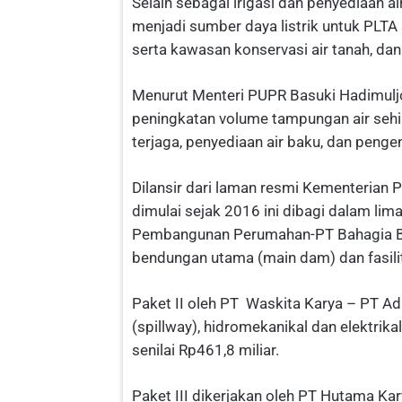
Selain sebagai irigasi dan penyediaan a
menjadi sumber daya listrik untuk PLTA
serta kawasan konservasi air tanah, dan
Menurut Menteri PUPR Basuki Hadimulj
peningkatan volume tampungan air sehing
terjaga, penyediaan air baku, dan pengen
Dilansir dari laman resmi Kementeria
dimulai sejak 2016 ini dibagi dalam lima
Pembangunan Perumahan-PT Bahagia Ba
bendungan utama (main dam) dan fasilit
Paket II oleh PT Waskita Karya – PT A
(spillway), hidromekanikal dan elektrika
senilai Rp461,8 miliar.
Paket III dikerjakan oleh PT Hutama Ka