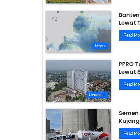
Banten
Lewat 
Read Mo
News
PPRO T
Lewat 
Read Mo
Headline
Semen 
Kujang
Read Mo