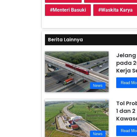
Menteri Basuki
Waskita Karya
Berita Lainnya
Jelang
pada 2
Kerja 
Read Mo
News
Tol Pr
1 dan 2
Kawasa
Read Mo
News