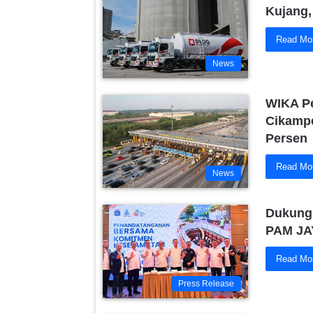
Kujang,
Read Mo
News
WIKA Pe
Cikampe
Persen
Read Mo
News
Dukung
PAM JAY
Read Mo
Press Release