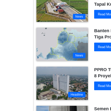
Tapal K
Read Mo
News
Banten 
Tiga Pr
Read Mo
News
PPRO T
8 Proye
Read Mo
Headline
Semen I