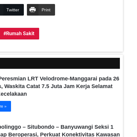
Twitter
Print
Rumah Sakit
Peresmian LRT Velodrome-Manggarai pada 26
, Waskita Catat 7.5 Juta Jam Kerja Selamat
Kecelakaan
re »
bolinggo – Situbondo – Banyuwangi Seksi 1
iap Beroperasi, Perkuat Konektivitas Kawasan