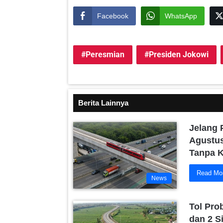
Facebook
WhatsApp
Peresmian
Presiden Jokowi
Berita Lainnya
Jelang 
Agustus
Tanpa 
Read Mo
News
Tol Pro
dan 2 S