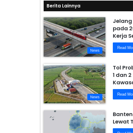
Berita Lainnya
Jelang
pada 2
Kerja 
Read Mo
News
Tol Pr
1 dan 2
Kawasa
Read Mo
News
Banten
Lewat 