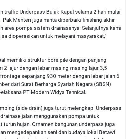
en traffic Underpass Bulak Kapal selama 2 hari mulai
 Pak Menteri juga minta diperbaiki finishing akhir
dan area pompa sistem drainasenya. Selanjutnya kami
 bisa dioperasikan untuk melayani masyarakat,”
al memiliki struktur bore pile dengan panjang
i 2 lajur dengan lebar masing-masing lajur 3,5
 frontage sepanjang 930 meter dengan lebar jalan 6
er dari Surat Berharga Syariah Negara (SBSN)
r pelaksana PT Modern Widya Tehnical.
ping (side drain) juga turut melengkapi Underpass
ke drainase jalan menggunakan pompa untuk
at turun hujan. Ornamen bangunan underpass juga
gan mengedepankan seni dan budaya lokal Betawi