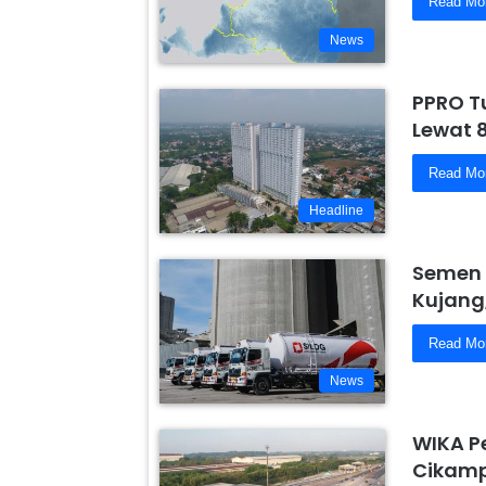
Read Mo
News
PPRO T
Lewat 
Read Mo
Headline
Semen 
Kujang
Read Mo
News
WIKA P
Cikamp