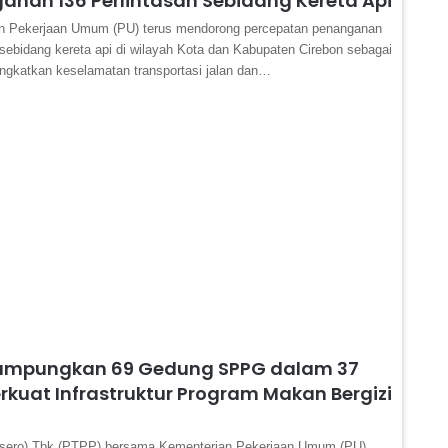
anan 136 Perlintasan Sebidang Kereta Api
n Pekerjaan Umum (PU) terus mendorong percepatan penanganan
 sebidang kereta api di wilayah Kota dan Kabupaten Cirebon sebagai
ngkatkan keselamatan transportasi jalan dan…
ampungkan 69 Gedung SPPG dalam 37
erkuat Infrastruktur Program Makan Bergizi
sero) Tbk (PTPP) bersama Kementerian Pekerjaan Umum (PU)