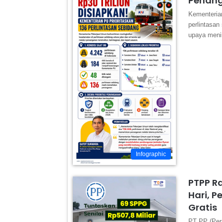
Penang
Kementeria
perlintasan
upaya meni
Infographic
PTPP R
Hari, P
Gratis
PT PP (Per