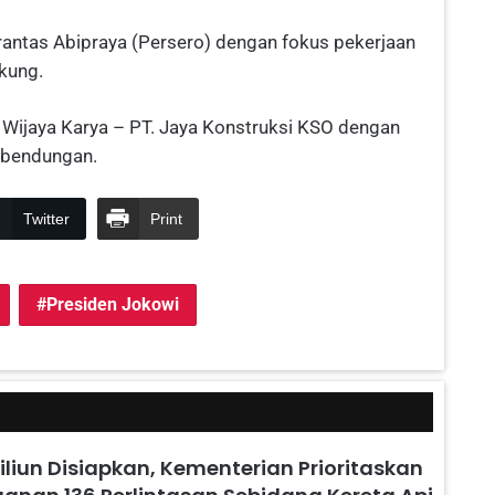
rantas Abipraya (Persero) dengan fokus pekerjaan
kung.
T. Wijaya Karya – PT. Jaya Konstruksi KSO dengan
 bendungan.
Twitter
Print
Presiden Jokowi
iliun Disiapkan, Kementerian Prioritaskan