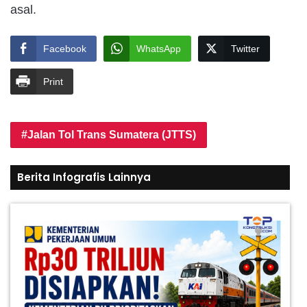
asal.
Facebook
WhatsApp
Twitter
Print
Jalan Tol Trans Sumatera (JTTS)
Berita Infografis Lainnya