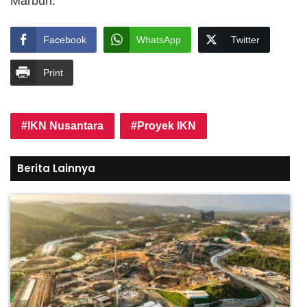
Marbun.
Facebook
WhatsApp
Twitter
Print
IKN Nusantara
Proyek IKN
Berita Lainnya