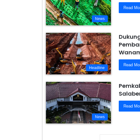
Read Mo
News
Dukung
Pemban
Wanam,
Read Mo
Headline
Pemkab
Salabe
Read Mo
News