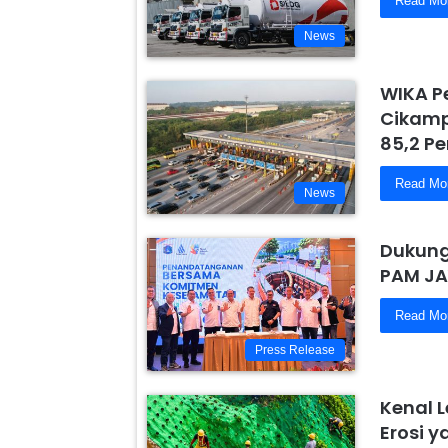
Read Mo
News
WIKA P
Cikamp
85,2 Pe
Read Mo
News
Dukung
PAM JA
Read Mo
Press Release
Kenal 
Erosi 