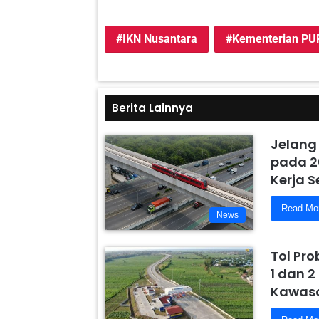
IKN Nusantara
Kementerian PU
Berita Lainnya
Jelang
pada 2
Kerja 
Read Mo
News
Tol Pr
1 dan 2
Kawasa