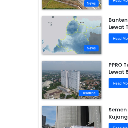
Read Mo
News
Banten
Lewat 
Read Mo
News
PPRO T
Lewat 
Read Mo
Headline
Semen 
Kujang