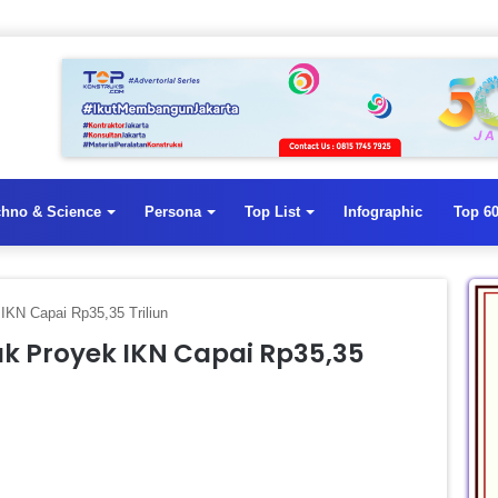
chno & Science
Persona
Top List
Infographic
Top 60
 IKN Capai Rp35,35 Triliun
uk Proyek IKN Capai Rp35,35