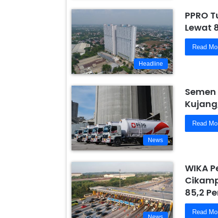
PPRO T
Lewat 
Read Mo
Headline
Semen 
Kujang
Read Mo
News
WIKA P
Cikamp
85,2 Pe
Read Mo
News