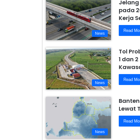
Jelang
pada 2
Kerja 
Read Mo
News
Tol Pr
1 dan 2
Kawasa
Read Mo
News
Banten
Lewat 
Read Mo
News