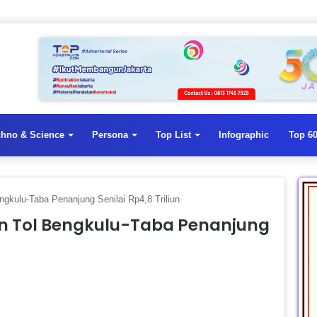
chno & Science
Persona
Top List
Infographic
Top 60
gkulu-Taba Penanjung Senilai Rp4,8 Triliun
an Tol Bengkulu-Taba Penanjung