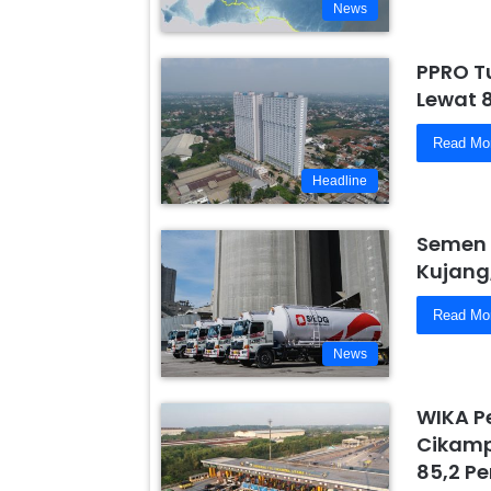
News
PPRO T
Lewat 
Read Mo
Headline
Semen 
Kujang
Read Mo
News
WIKA P
Cikamp
85,2 Pe