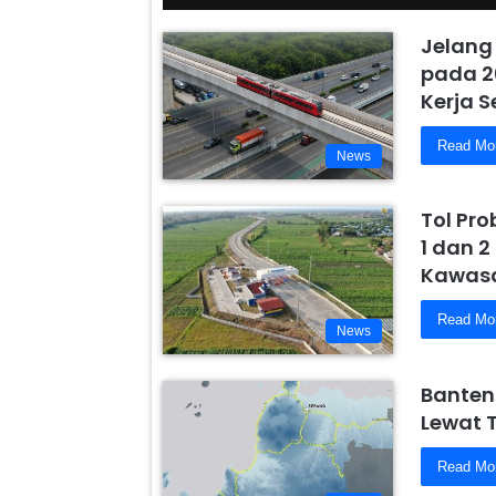
Jelang
pada 2
Kerja 
Read Mo
News
Tol Pr
1 dan 2
Kawasa
Read Mo
News
Banten
Lewat 
Read Mo