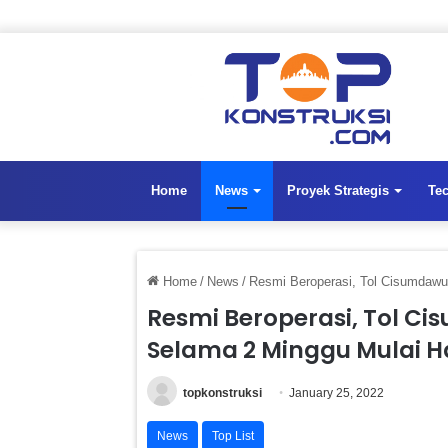
Home
News
Proyek Strategis
Te
Home
/
News
/
Resmi Beroperasi, Tol Cisumdawu 
Resmi Beroperasi, Tol Cis
Selama 2 Minggu Mulai Har
topkonstruksi
January 25, 2022
News
Top List