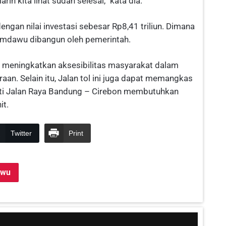
n kita lihat sudah selesai,” kata dia.
ngan nilai investasi sebesar Rp8,41 triliun. Dimana
sumdawu dibangun oleh pemerintah.
sa meningkatkan aksesibilitas masyarakat dalam
aan. Selain itu, Jalan tol ini juga dapat memangkas
ti Jalan Raya Bandung – Cirebon membutuhkan
it.
Twitter
Print
awu