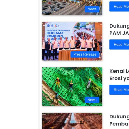
Read Mo
News
Dukung
PAM JA
Read Mo
Press Release
Kenal 
Erosi 
Read Mo
News
Dukung
Pemban