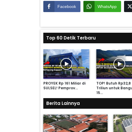
Facebook
WhatsApp
Top 60 Detik Terbaru
 Hampir Rp 10
PROYEK Rp 161 Miliar di
TOP! Butuh Rp32,8
iun, 5 BENDUNGAN…
SULSEL! Pemprov…
Triliun untuk Bang
15…
Berita Lainnya