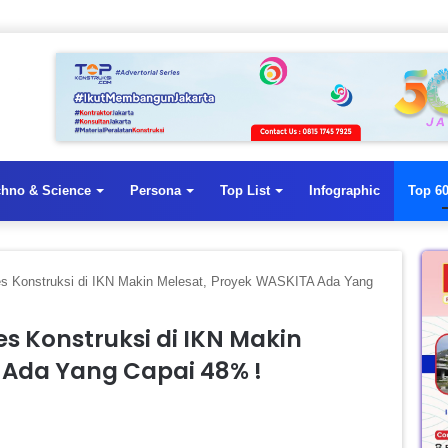
chno & Science
Persona
Top List
Infographic
Top 60
res Konstruksi di IKN Makin Melesat, Proyek WASKITA Ada Yang
res Konstruksi di IKN Makin
 Ada Yang Capai 48% !