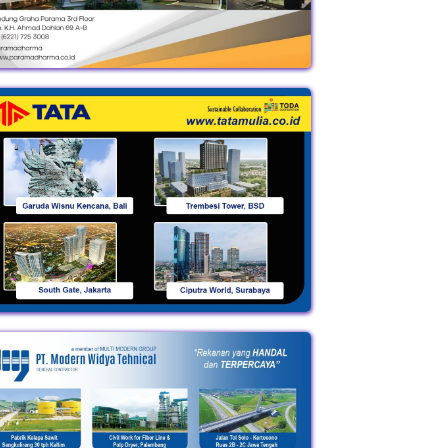
 Kabar JALAN TOL
DANANTARA Mau Ubah
PROYEK TRILIUNAN
ES PELABUHAN
SAMPAH Jadi LISTRIK?
China dan Korsel
IMBAN?…
Proyek…
Rebutan Proyek…