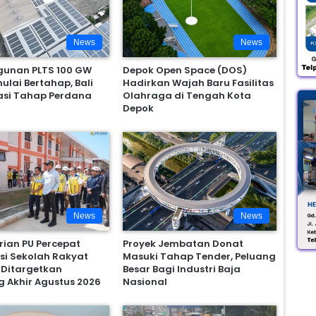
News
News
unan PLTS 100 GW
Depok Open Space (DOS)
ulai Bertahap, Bali
Hadirkan Wajah Baru Fasilitas
asi Tahap Perdana
Olahraga di Tengah Kota
Depok
News
News
ian PU Percepat
Proyek Jembatan Donat
si Sekolah Rakyat
Masuki Tahap Tender, Peluang
 Ditargetkan
Besar Bagi Industri Baja
Akhir Agustus 2026
Nasional