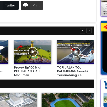
Twitter
Print
Proyek Rp100 M di
TOP! JALAN TOL
Apa
un
KEPULAUAN RIAU!
PALEMBANG Semakin
AKS
Monumen…
Tersambung Ke…
PAT