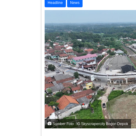
Headline
News
Sumber Foto : IG Skyscrapercity Bogor-Depok