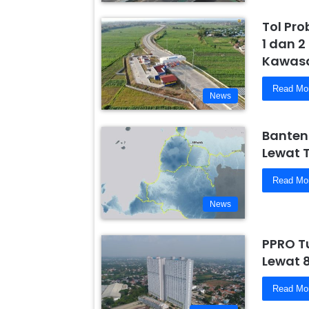
Tol Pr
1 dan 2
Kawasa
Read Mo
News
Banten
Lewat 
Read Mo
News
PPRO T
Lewat 
Read Mo