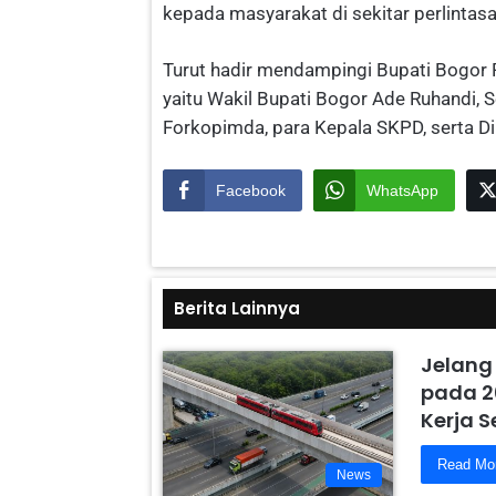
kepada masyarakat di sekitar perlintas
Turut hadir mendampingi Bupati Bogor
yaitu Wakil Bupati Bogor Ade Ruhandi, S
Forkopimda, para Kepala SKPD, serta 
Facebook
WhatsApp
Berita Lainnya
Jelang
pada 2
Kerja 
Read Mo
News