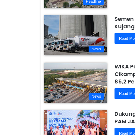
Headline
Semen 
Kujang
Read Mo
News
WIKA P
Cikamp
85,2 Pe
Read Mo
News
Dukung
PAM JA
Read Mo