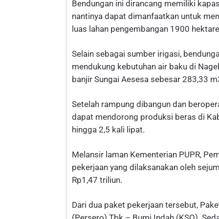
Bendungan ini dirancang memiliki kapas
nantinya dapat dimanfaatkan untuk men
luas lahan pengembangan 1900 hektare
Selain sebagai sumber irigasi, bendunga
mendukung kebutuhan air baku di Nagek
banjir Sungai Aesesa sebesar 283,33 m
Setelah rampung dibangun dan beropera
dapat mendorong produksi beras di Ka
hingga 2,5 kali lipat.
Melansir laman Kementerian PUPR, Pe
pekerjaan yang dilaksanakan oleh sejum
Rp1,47 triliun.
Dari dua paket pekerjaan tersebut, Pake
(Persero) Tbk – Bumi Indah (KSO). Seda