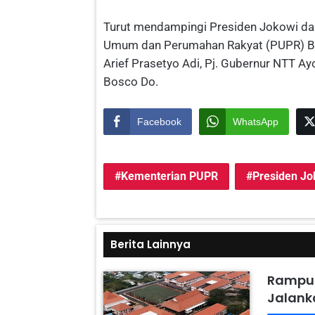
Turut mendampingi Presiden Jokowi dal
Umum dan Perumahan Rakyat (PUPR) Ba
Arief Prasetyo Adi, Pj. Gubernur NTT A
Bosco Do.
Facebook
WhatsApp
Kementerian PUPR
Presiden Jo
Berita Lainnya
Rampun
Jalanka