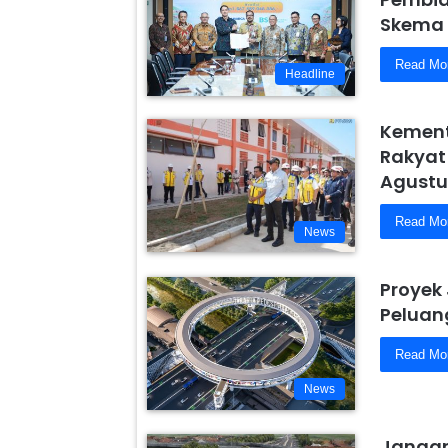
Skema 
Read Mo
Headline
Kement
Rakyat
Agustu
Read Mo
News
Proyek
Peluang
Read Mo
News
Jangan