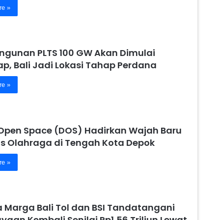
re »
gunan PLTS 100 GW Akan Dimulai
p, Bali Jadi Lokasi Tahap Perdana
re »
Open Space (DOS) Hadirkan Wajah Baru
tas Olahraga di Tengah Kota Depok
re »
a Marga Bali Tol dan BSI Tandatangani
aan Kembali Senilai Rp1,56 Triliun Lewat