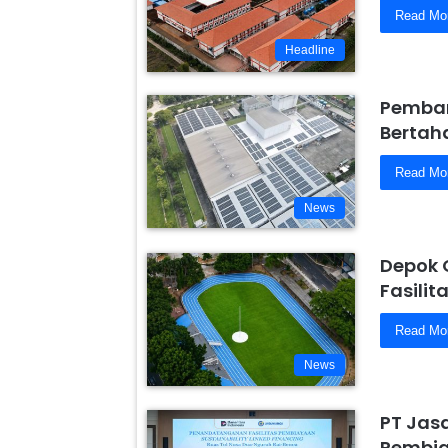
Read Mo
Headline
Pemban
Bertaha
Read Mo
News
Depok 
Fasili
Read Mo
News
PT Jas
Pembiay