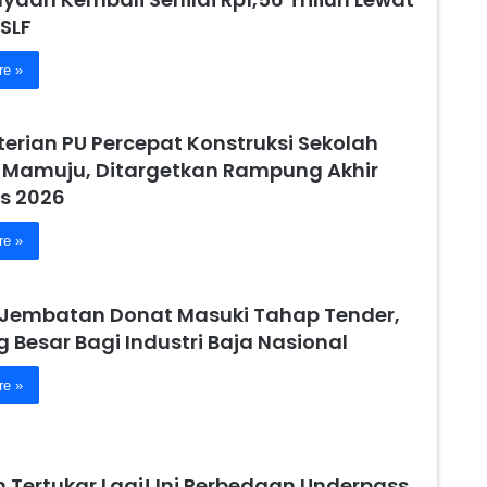
SLF
re »
erian PU Percepat Konstruksi Sekolah
 Mamuju, Ditargetkan Rampung Akhir
s 2026
re »
 Jembatan Donat Masuki Tahap Tender,
 Besar Bagi Industri Baja Nasional
re »
 Tertukar Lagi! Ini Perbedaan Underpass