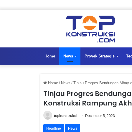
Home
News
Proyek Strategis
Te
Home
/
News
/
Tinjau Progres Bendungan Mbay d
Tinjau Progres Bendunga
Konstruksi Rampung Akhi
topkonstruksi
December 5, 2023
Headline
News