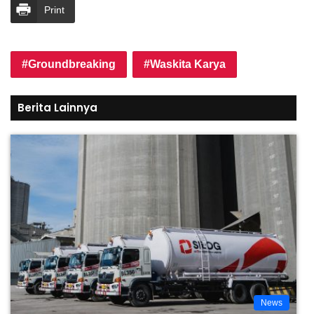
Print
Groundbreaking
Waskita Karya
Berita Lainnya
News