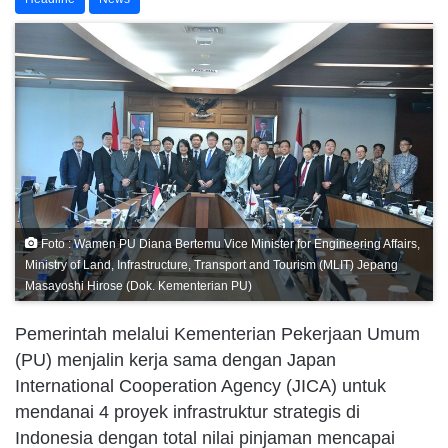
Foto : Wamen PU Diana Bertemu Vice Minister for Engineering Affairs,
Ministry of Land, Infrastructure, Transport and Tourism (MLIT) Jepang
Masayoshi Hirose (Dok. Kementerian PU)
Pemerintah melalui Kementerian Pekerjaan Umum
(PU) menjalin kerja sama dengan Japan
International Cooperation Agency (JICA) untuk
mendanai 4 proyek infrastruktur strategis di
Indonesia dengan total nilai pinjaman mencapai