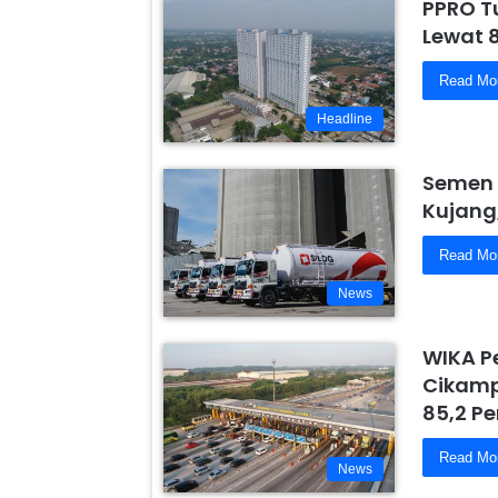
PPRO T
Lewat 
Read Mo
Headline
Semen 
Kujang
Read Mo
News
WIKA P
Cikamp
85,2 Pe
Read Mo
News