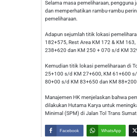
Selama masa pemeliharaan, pengguna jal
dan memperhatikan rambu-rambu peringa
pemeliharaan.
Adapun sejumlah titik lokasi pemelihar
182+575, Rest Area KM 172 & KM 163,
238+620 dan KM 250 + 070 s/d KM 32
Kemudian titik lokasi pemeliharaan di
25+100 s/d KM 27+600, KM 61+600 s
80+00 s/d KM 83+650 dan KM 88+200
Manajemen HK menjelaskan bahwa pemeli
dilakukan Hutama Karya untuk meningk
Minimal (SPM) di Jalan Tol Trans Sumat
Facebook
WhatsApp