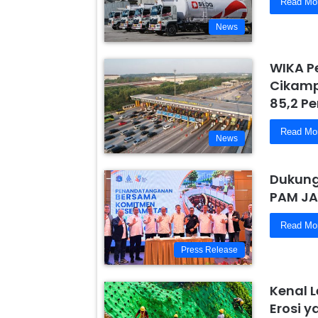
Read Mo
News
WIKA P
Cikamp
85,2 Pe
Read Mo
News
Dukung
PAM JA
Read Mo
Press Release
Kenal 
Erosi 