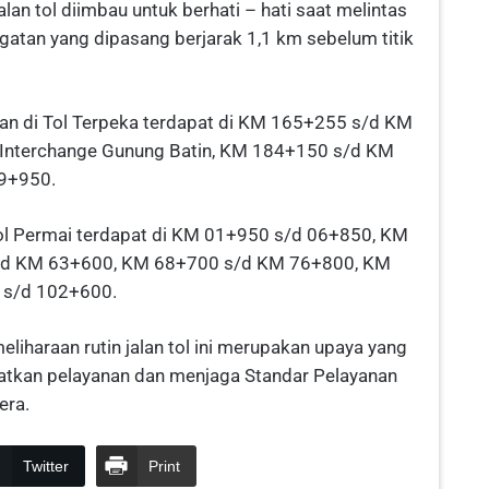
an tol diimbau untuk berhati – hati saat melintas
tan yang dipasang berjarak 1,1 km sebelum titik
aan di Tol Terpeka terdapat di KM 165+255 s/d KM
 Interchange Gunung Batin, KM 184+150 s/d KM
9+950.
 Tol Permai terdapat di KM 01+950 s/d 06+850, KM
/d KM 63+600, KM 68+700 s/d KM 76+800, KM
 s/d 102+600.
haraan rutin jalan tol ini merupakan upaya yang
atkan pelayanan dan menjaga Standar Pelayanan
era.
Twitter
Print