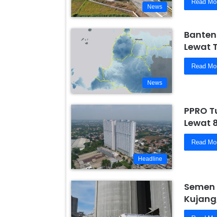
Read Mo
News
Banten
Lewat 
Read Mo
News
PPRO T
Lewat 
Read Mo
Headline
Semen 
Kujang