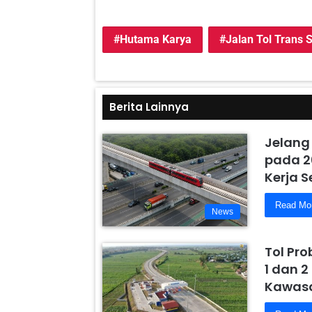
Hutama Karya
Jalan Tol Trans
Berita Lainnya
Jelang
pada 2
Kerja 
Read Mo
News
Tol Pr
1 dan 2
Kawasa