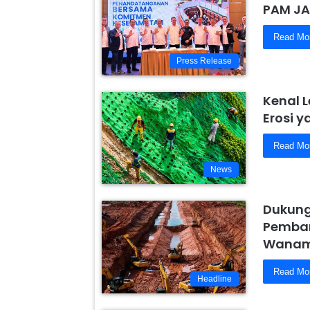
PAM JA
Read Mo
Press Release
Kenal 
Erosi 
Read Mo
News
Dukung
Pemban
Wanam,
Read Mo
Headline