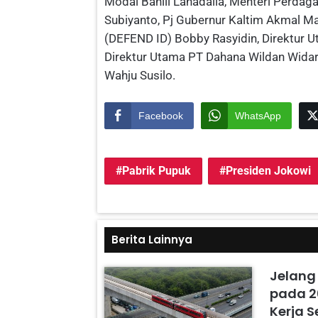
Modal Bahlil Lahadalia, Menteri Perdag
Subiyanto, Pj Gubernur Kaltim Akmal Ma
(DEFEND ID) Bobby Rasyidin, Direktur 
Direktur Utama PT Dahana Wildan Widar
Wahju Susilo.
Facebook
WhatsApp
Pabrik Pupuk
Presiden Jokowi
Berita Lainnya
Jelang
pada 2
Kerja 