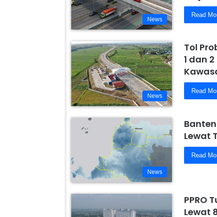
Read Mo
News
Tol Pr
1 dan 2
Kawasa
Read Mo
News
Banten
Lewat 
Read Mo
News
PPRO T
Lewat 