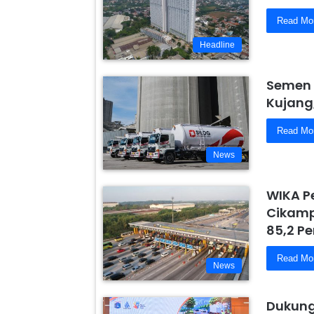
Read Mo
Headline
Semen 
Kujang
Read Mo
News
WIKA P
Cikamp
85,2 Pe
Read Mo
News
Dukung