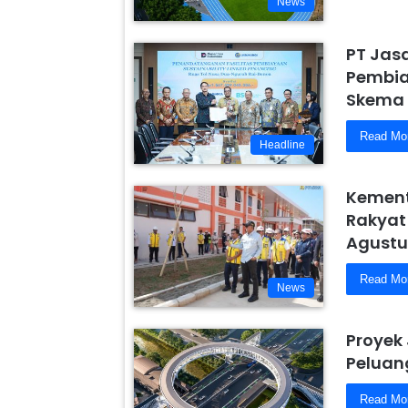
News
PT Jas
Pembiay
Skema 
Read Mo
Headline
Kement
Rakyat
Agustu
Read Mo
News
Proyek
Peluang
Read Mo