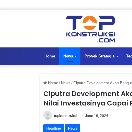
Home
News
Proyek Strategis
Te
Home
/
News
/
Ciputra Development Akan Bangun 
Ciputra Development Aka
Nilai Investasinya Capai R
topkonstruksi
June 19, 2024
Headline
News