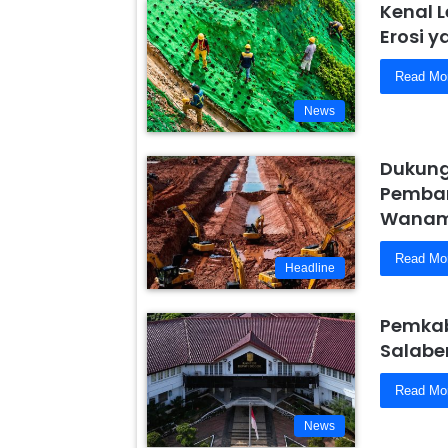
Kenal 
Erosi 
Read Mo
News
Dukung
Pemban
Wanam,
Read Mo
Headline
Pemkab
Salabe
Read Mo
News