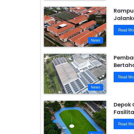
Rampun
Jalanka
Read Mo
News
Pemban
Bertaha
Read Mo
News
Depok 
Fasili
Read Mo