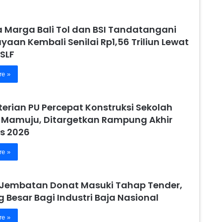
a Marga Bali Tol dan BSI Tandatangani
aan Kembali Senilai Rp1,56 Triliun Lewat
SLF
re »
erian PU Percepat Konstruksi Sekolah
 Mamuju, Ditargetkan Rampung Akhir
s 2026
re »
 Jembatan Donat Masuki Tahap Tender,
 Besar Bagi Industri Baja Nasional
re »