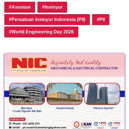
Asosiasi
Insinyur
Persatuan Insinyur Indonesia (PII)
PII
World Engineering Day 2026