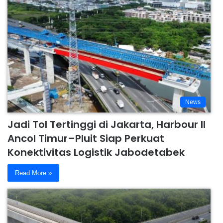
News
Jadi Tol Tertinggi di Jakarta, Harbour II
Ancol Timur–Pluit Siap Perkuat
Konektivitas Logistik Jabodetabek
Read More »