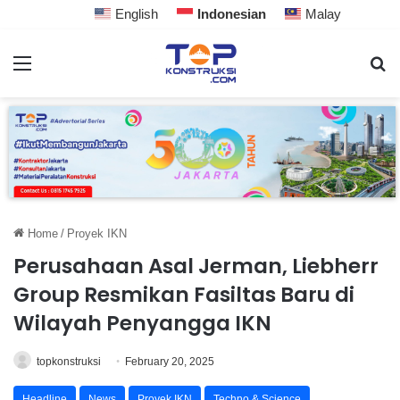
English
Indonesian
Malay
Home
/
Proyek IKN
Perusahaan Asal Jerman, Liebherr
Group Resmikan Fasiltas Baru di
Wilayah Penyangga IKN
topkonstruksi
February 20, 2025
Headline
News
Proyek IKN
Techno & Science