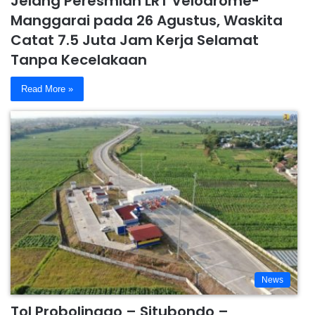
Jelang Peresmian LRT Velodrome-
Manggarai pada 26 Agustus, Waskita
Catat 7.5 Juta Jam Kerja Selamat
Tanpa Kecelakaan
Read More »
News
Tol Probolinggo – Situbondo –