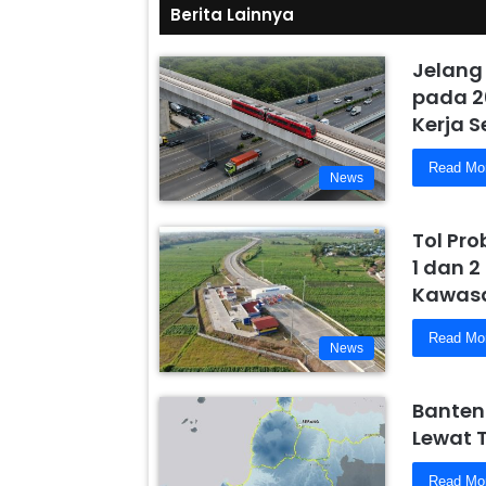
Berita Lainnya
Jelang
pada 2
Kerja 
Read Mo
News
Tol Pr
1 dan 2
Kawasa
Read Mo
News
Banten
Lewat 
Read Mo