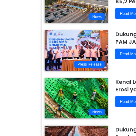
85,2 Pe
Read Mo
News
Dukung
PAM JA
Read Mo
Press Release
Kenal 
Erosi 
Read Mo
News
Dukung