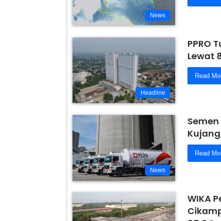
News
PPRO T
Lewat 
Read Mo
Headline
Semen 
Kujang
Read Mo
News
WIKA P
Cikamp