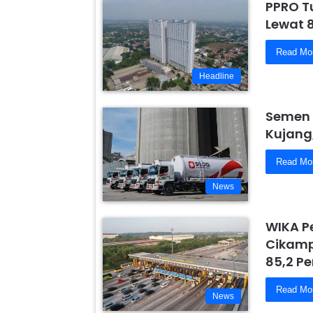
PPRO T
Lewat 
Read Mo
Headline
Semen 
Kujang
Read Mo
News
WIKA P
Cikamp
85,2 Pe
Read Mo
News