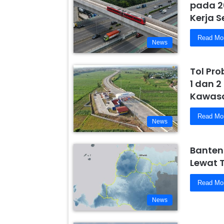
pada 2
Kerja 
Read Mo
News
Tol Pr
1 dan 2
Kawasa
Read Mo
News
Banten
Lewat 
Read Mo
News