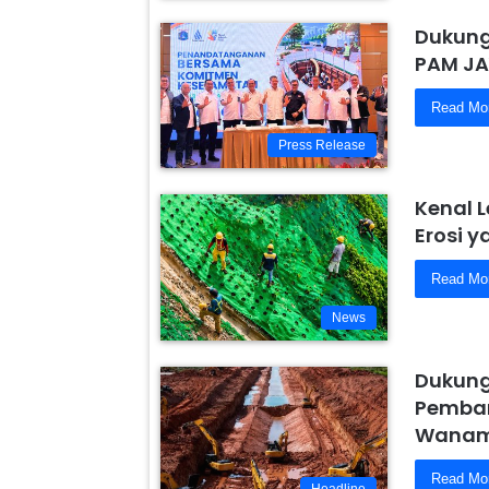
Dukung
PAM JA
Read Mo
Press Release
Kenal 
Erosi 
Read Mo
News
Dukung
Pemban
Wanam,
Read Mo
Headline