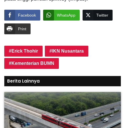
Facebook
WhatsApp
Twitter
Print
Erick Thohir
IKN Nusantara
Kementerian BUMN
Berita Lainnya