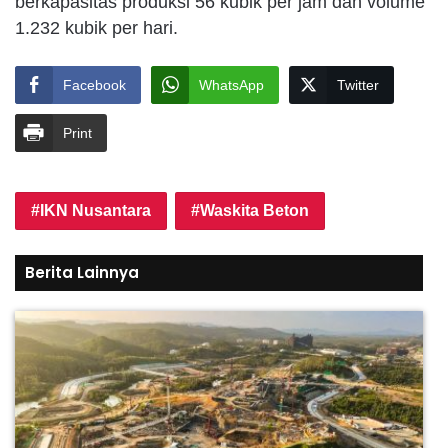
berkapasitas produksi 56 kubik per jam dan volume
1.232 kubik per hari.
Facebook
WhatsApp
Twitter
Print
IKN Nusantara
Waskita Beton
Berita Lainnya