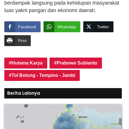
berdampak langsung pada kehidupan masyarakat
luas yakni pangan dan ekonomi daerah.
Facebook
WhatsApp
Twitter
Print
Hutama Karya
Prabowo Subianto
Tol Betung - Tempino - Jambi
Berita Lainnya