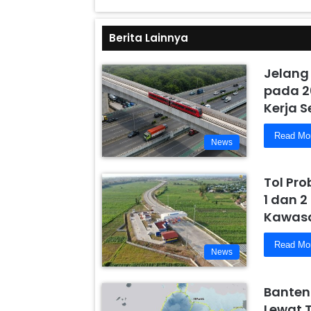
Berita Lainnya
Jelang
pada 2
Kerja 
Read Mo
News
Tol Pr
1 dan 2
Kawasa
Read Mo
News
Banten
Lewat 