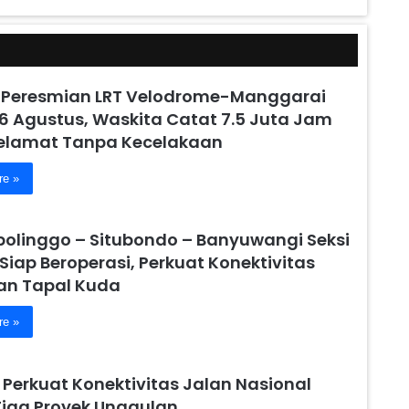
 Peresmian LRT Velodrome-Manggarai
6 Agustus, Waskita Catat 7.5 Juta Jam
Selamat Tanpa Kecelakaan
re »
obolinggo – Situbondo – Banyuwangi Seksi
 Siap Beroperasi, Perkuat Konektivitas
n Tapal Kuda
re »
 Perkuat Konektivitas Jalan Nasional
Tiga Proyek Unggulan