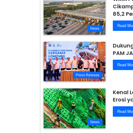
Cikamp
85,2 Pe
Read Mo
News
Dukung
PAM JA
Read Mo
Press Release
Kenal 
Erosi 
Read Mo
News