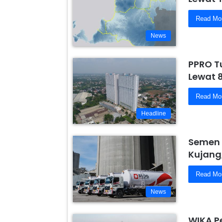
Read Mo
News
PPRO T
Lewat 
Read Mo
Headline
Semen 
Kujang
Read Mo
News
WIKA P