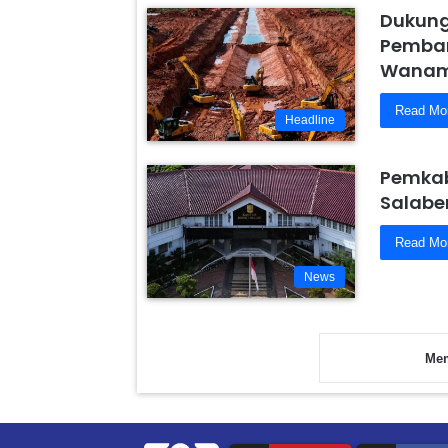
Dukung
Pemban
Wanam,
Read Mo
Headline
Pemkab
Salabe
Read Mo
News
Mem