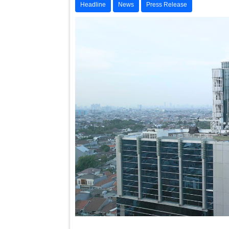
Headline
News
Press Release