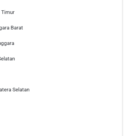
 Timur
gara Barat
nggara
Selatan
atera Selatan