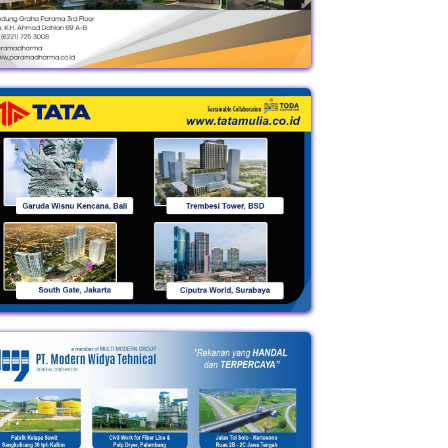
 Kabar JALAN TOL
DANANTARA Mau Ubah
PROYEK TRILIUNAN
ES PELABUHAN
SAMPAH Jadi LISTRIK?
China dan Korsel
IMBAN?…
Proyek…
Rebutan Proyek…