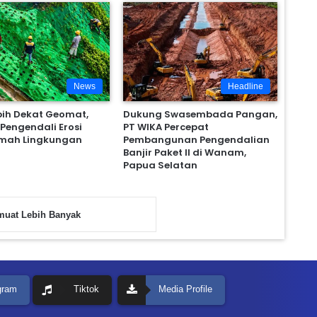
News
Headline
bih Dekat Geomat,
Dukung Swasembada Pangan,
 Pengendali Erosi
PT WIKA Percepat
mah Lingkungan
Pembangunan Pengendalian
Banjir Paket II di Wanam,
Papua Selatan
uat Lebih Banyak
gram
Tiktok
Media Profile