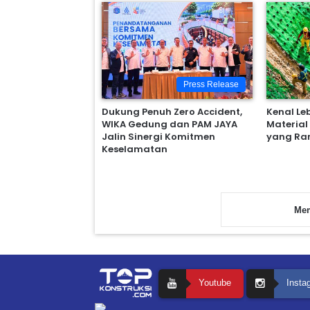
Press Release
Dukung Penuh Zero Accident,
Kenal Le
WIKA Gedung dan PAM JAYA
Material
Jalin Sinergi Komitmen
yang Ra
Keselamatan
Mem
Youtube
Insta