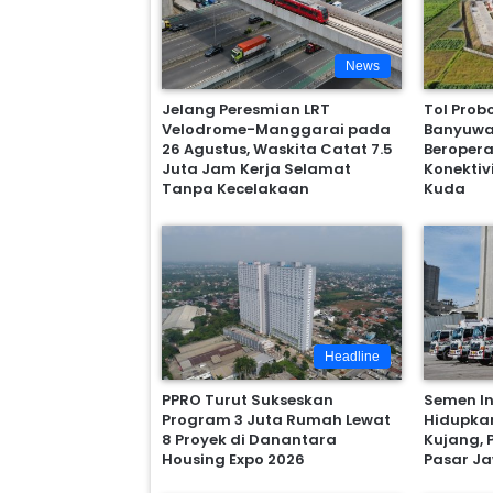
News
Jelang Peresmian LRT
Tol Prob
Velodrome-Manggarai pada
Banyuwan
26 Agustus, Waskita Catat 7.5
Beropera
Juta Jam Kerja Selamat
Konektiv
Tanpa Kecelakaan
Kuda
Headline
PPRO Turut Sukseskan
Semen In
Program 3 Juta Rumah Lewat
Hidupka
8 Proyek di Danantara
Kujang, 
Housing Expo 2026
Pasar Ja