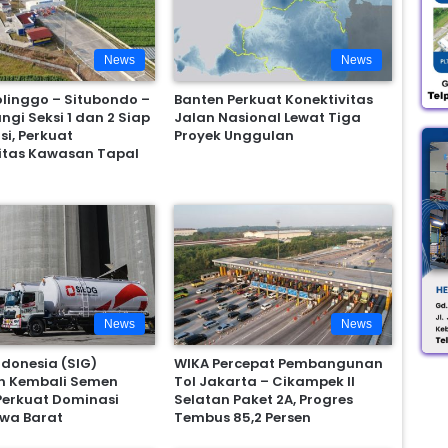
News
News
olinggo – Situbondo –
Banten Perkuat Konektivitas
gi Seksi 1 dan 2 Siap
Jalan Nasional Lewat Tiga
si, Perkuat
Proyek Unggulan
itas Kawasan Tapal
News
News
donesia (SIG)
WIKA Percepat Pembangunan
n Kembali Semen
Tol Jakarta – Cikampek II
Perkuat Dominasi
Selatan Paket 2A, Progres
wa Barat
Tembus 85,2 Persen