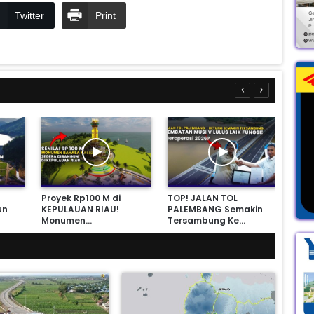
Twitter
Print
Proyek Rp100 M di
TOP! JALAN TOL
Apa
un
KEPULAUAN RIAU!
PALEMBANG Semakin
AKS
Monumen…
Tersambung Ke…
PAT