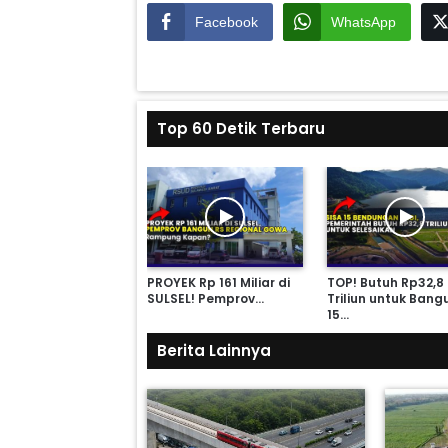
Facebook
WhatsApp
Top 60 Detik Terbaru
 Hampir Rp 10
PROYEK Rp 161 Miliar di
TOP! Butuh Rp32,8
iun, 5 BENDUNGAN…
SULSEL! Pemprov…
Triliun untuk Bang
15…
Berita Lainnya