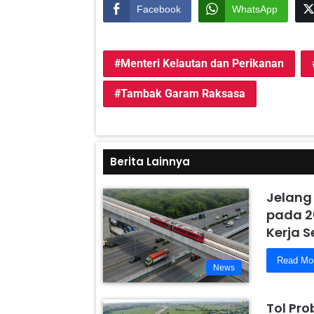
Facebook
WhatsApp
Menteri Kelautan dan Perikanan
Tambak Garam Raksasa
Berita Lainnya
Jelang
pada 2
Kerja 
Read Mo
News
Tol Pr