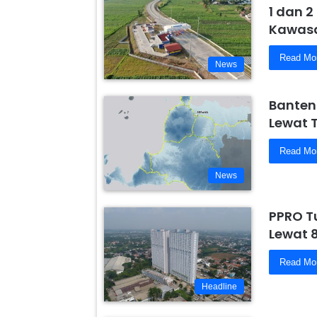
1 dan 2
Kawasa
Read Mo
News
Banten
Lewat 
Read Mo
News
PPRO T
Lewat 
Read Mo
Headline