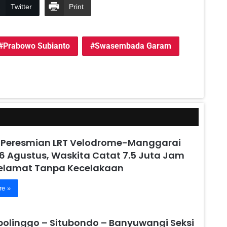
Twitter
Print
Prabowo Subianto
Swasembada Garam
 Peresmian LRT Velodrome-Manggarai
6 Agustus, Waskita Catat 7.5 Juta Jam
Selamat Tanpa Kecelakaan
re »
obolinggo – Situbondo – Banyuwangi Seksi