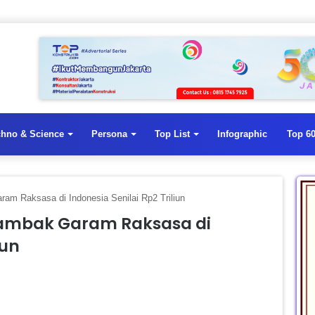
chno & Science
Persona
Top List
Infographic
Top 60
m Raksasa di Indonesia Senilai Rp2 Triliun
ambak Garam Raksasa di
iun