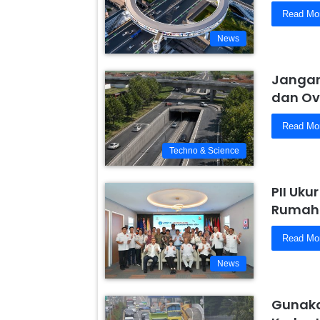
Read Mo
News
Jangan
dan Ov
Read Mo
Techno & Science
PII Uku
Rumah 
Read Mo
News
Gunaka