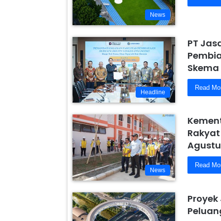
News
PT Jas
Pembiay
Skema 
Read Mo
Headline
Kement
Rakyat
Agustu
Read Mo
News
Proyek
Peluang