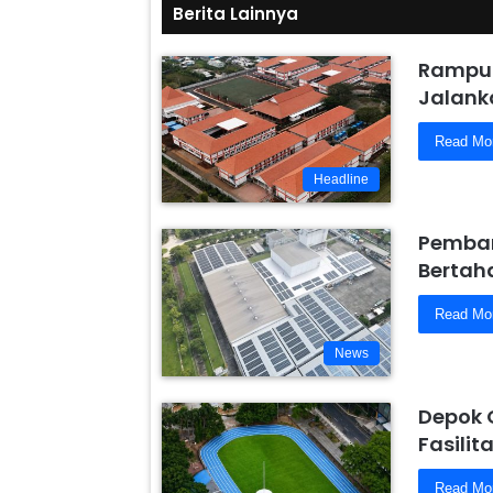
Berita Lainnya
Rampun
Jalanka
Read Mo
Headline
Pemban
Bertaha
Read Mo
News
Depok 
Fasili
Read Mo