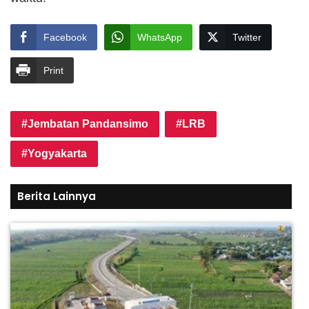
Facebook
WhatsApp
Twitter
Print
Jembatan Pandansimo
LRB
Yogyakarta
Berita Lainnya