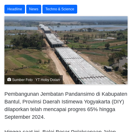
Headline
News
Techno & Science
Sumber Foto : YT Hoby Dolan
Pembangunan Jembatan Pandansimo di Kabupaten
Bantul, Provinsi Daerah Istimewa Yogyakarta (DIY)
dilaporkan telah mencapai progres 65% hingga
September 2024.
Hingga saat ini, Balai Besar Pelaksanaan Jalan