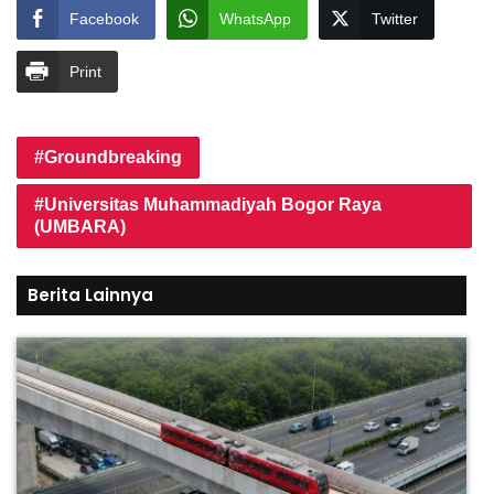
Facebook
WhatsApp
Twitter
Print
Groundbreaking
Universitas Muhammadiyah Bogor Raya
(UMBARA)
Berita Lainnya