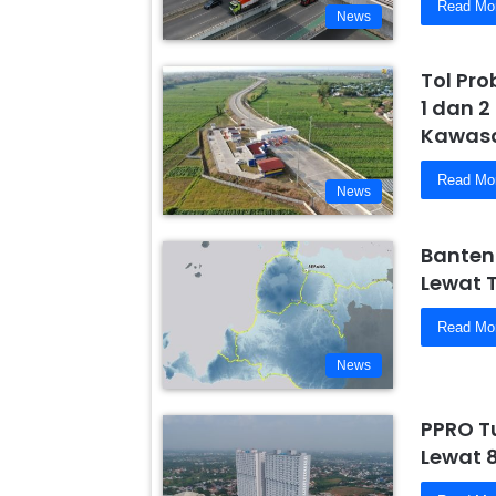
Read Mo
News
Tol Pr
1 dan 2
Kawasa
Read Mo
News
Banten
Lewat 
Read Mo
News
PPRO T
Lewat 