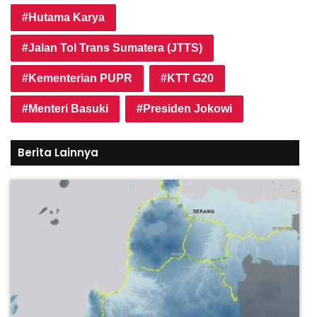
Hutama Karya
Jalan Tol Trans Sumatera (JTTS)
Kementerian PUPR
KTT G20
Menteri Basuki
Presiden Jokowi
Berita Lainnya