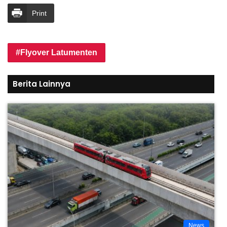
Print
Flyover Latumenten
Berita Lainnya
News