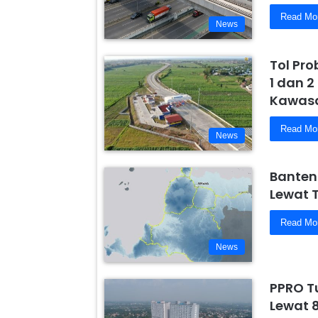
Read Mo
News
Tol Pr
1 dan 2
Kawasa
Read Mo
News
Banten
Lewat 
Read Mo
News
PPRO T
Lewat 