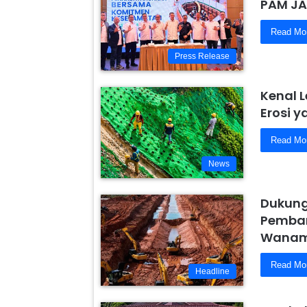
PAM JA
Read Mo
Press Release
Kenal 
Erosi 
Read Mo
News
Dukung
Pemban
Wanam,
Read Mo
Headline