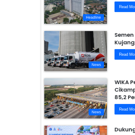
Read Mo
Headline
Semen 
Kujang
Read Mo
News
WIKA P
Cikamp
85,2 Pe
Read Mo
News
Dukung