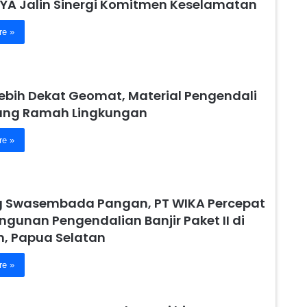
YA Jalin Sinergi Komitmen Keselamatan
re »
Lebih Dekat Geomat, Material Pengendali
yang Ramah Lingkungan
re »
 Swasembada Pangan, PT WIKA Percepat
gunan Pengendalian Banjir Paket II di
 Papua Selatan
re »