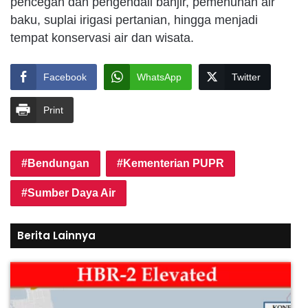
pencegah dan pengendali banjir, pemenuhan air
baku, suplai irigasi pertanian, hingga menjadi
tempat konservasi air dan wisata.
Facebook
WhatsApp
Twitter
Print
Bendungan
Kementerian PUPR
Sumber Daya Air
Berita Lainnya