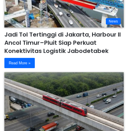
News
Jadi Tol Tertinggi di Jakarta, Harbour II
Ancol Timur–Pluit Siap Perkuat
Konektivitas Logistik Jabodetabek
Read More »