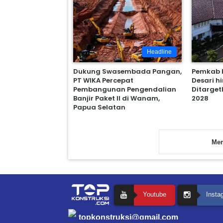
Headline
Dukung Swasembada Pangan,
Pemkab B
PT WIKA Percepat
Desari h
Pembangunan Pengendalian
Ditarget
Banjir Paket II di Wanam,
2028
Papua Selatan
Mem
Youtube
Insta
topkonstruksi@gmail.com