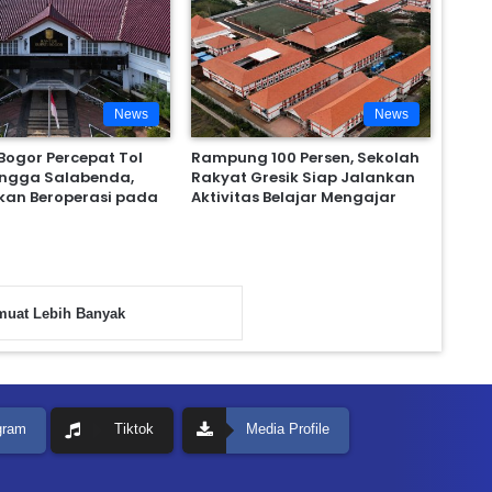
News
News
ogor Percepat Tol
Rampung 100 Persen, Sekolah
ingga Salabenda,
Rakyat Gresik Siap Jalankan
kan Beroperasi pada
Aktivitas Belajar Mengajar
uat Lebih Banyak
gram
Tiktok
Media Profile