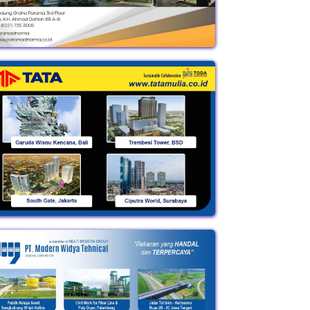
 Kabar JALAN TOL
DANANTARA Mau Ubah
PROYEK TRILIUNAN
ES PELABUHAN
SAMPAH Jadi LISTRIK?
China dan Korsel
IMBAN?…
Proyek…
Rebutan Proyek…