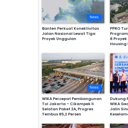
News
Banten Perkuat Konektivitas
PPRO Tur
Jalan Nasional Lewat Tiga
Program
Proyek Unggulan
8 Proyek
Housing 
News
WIKA Percepat Pembangunan
Dukung P
Tol Jakarta – Cikampek II
WIKA Ge
Selatan Paket 2A, Progres
Jalin Si
Tembus 85,2 Persen
Keselam