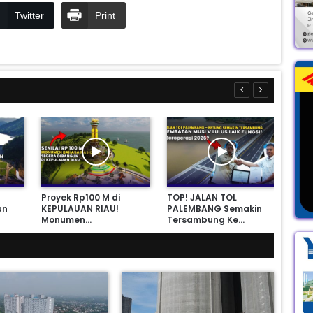
Twitter
Print
Proyek Rp100 M di
TOP! JALAN TOL
Apa
un
KEPULAUAN RIAU!
PALEMBANG Semakin
AKS
Monumen…
Tersambung Ke…
PAT