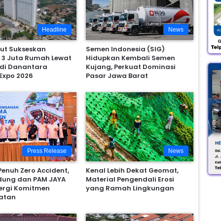
Headline
News
ut Sukseskan
Semen Indonesia (SIG)
 3 Juta Rumah Lewat
Hidupkan Kembali Semen
 di Danantara
Kujang, Perkuat Dominasi
Expo 2026
Pasar Jawa Barat
Press Release
News
enuh Zero Accident,
Kenal Lebih Dekat Geomat,
dung dan PAM JAYA
Material Pengendali Erosi
nergi Komitmen
yang Ramah Lingkungan
atan