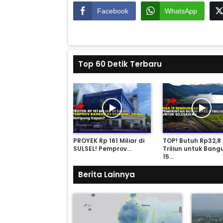
Facebook
WhatsApp
Top 60 Detik Terbaru
 Hampir Rp 10
PROYEK Rp 161 Miliar di
TOP! Butuh Rp32,8
iun, 5 BENDUNGAN…
SULSEL! Pemprov…
Triliun untuk Bang
15…
Berita Lainnya