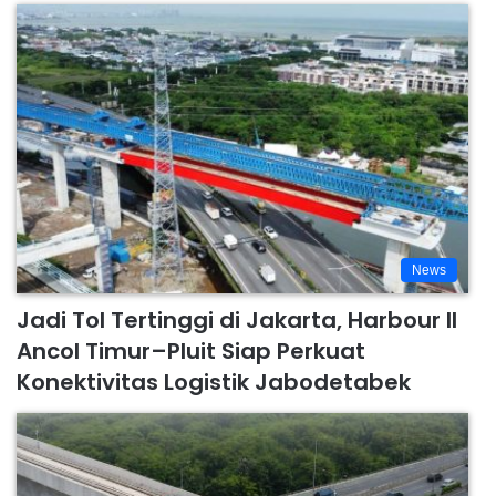
News
Jadi Tol Tertinggi di Jakarta, Harbour II
Ancol Timur–Pluit Siap Perkuat
Konektivitas Logistik Jabodetabek