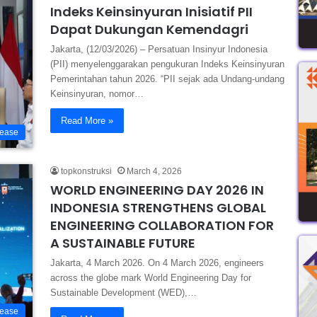
Indeks Keinsinyuran Inisiatif PII
Dapat Dukungan Kemendagri
Jakarta, (12/03/2026) – Persatuan Insinyur Indonesia
(PII) menyelenggarakan pengukuran Indeks Keinsinyuran
Pemerintahan tahun 2026. “PII sejak ada Undang-undang
Keinsinyuran, nomor…
Read More »
lease
topkonstruksi
March 4, 2026
WORLD ENGINEERING DAY 2026 IN
INDONESIA STRENGTHENS GLOBAL
ENGINEERING COLLABORATION FOR
A SUSTAINABLE FUTURE
Jakarta, 4 March 2026. On 4 March 2026, engineers
across the globe mark World Engineering Day for
Sustainable Development (WED),…
lease