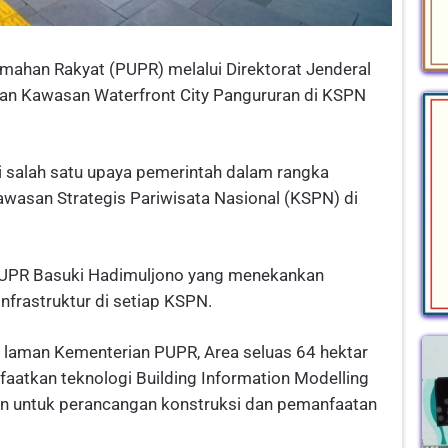
ahan Rakyat (PUPR) melalui Direktorat Jenderal
aan Kawasan Waterfront City Pangururan di KSPN
i salah satu upaya pemerintah dalam rangka
san Strategis Pariwisata Nasional (KSPN) di
 PUPR Basuki Hadimuljono yang menekankan
frastruktur di setiap KSPN.
i laman Kementerian PUPR, Area seluas 64 hektar
atkan teknologi Building Information Modelling
an untuk perancangan konstruksi dan pemanfaatan