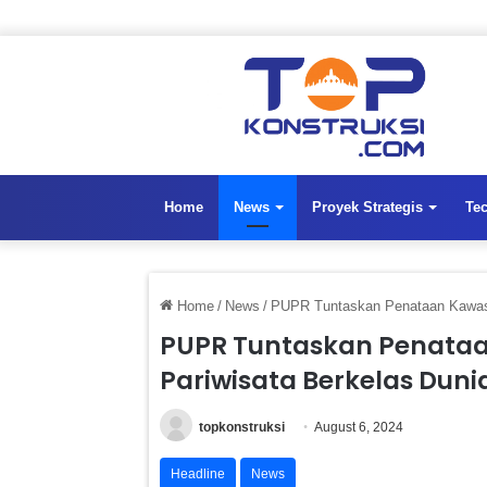
Home
News
Proyek Strategis
Te
Home
/
News
/
PUPR Tuntaskan Penataan Kawasan
PUPR Tuntaskan Penataa
Pariwisata Berkelas Duni
topkonstruksi
August 6, 2024
Headline
News