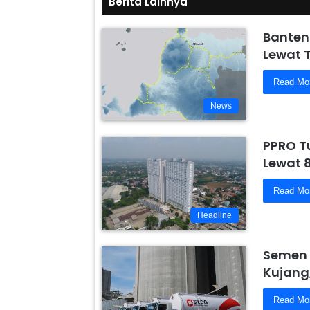
Berita Lainnya
Banten
Lewat 
Read Mo
News
PPRO T
Lewat 
Read Mo
Headline
Semen 
Kujang
Read Mo