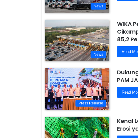
News
WIKA P
Cikamp
85,2 Pe
Read Mo
News
Dukung
PAM JA
Read Mo
Press Release
Kenal 
Erosi 