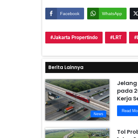
Facebook
WhatsApp
Jakarta Propertindo
LRT
Berita Lainnya
Jelang
pada 2
Kerja 
Read Mo
News
Tol Pr