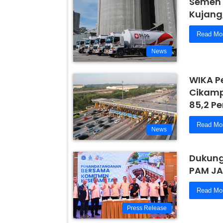
Semen 
Kujang
Read Mo
News
WIKA P
Cikamp
85,2 Pe
Read Mo
News
Dukung
PAM JA
Read Mo
Press Release