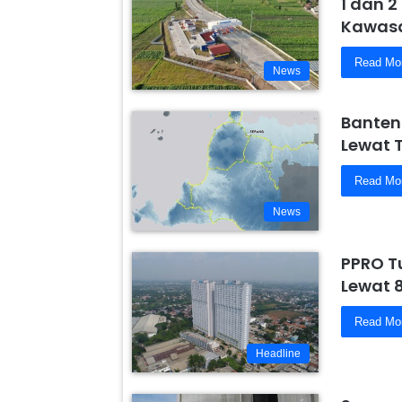
1 dan 2
Kawasa
Read Mo
News
Banten
Lewat 
Read Mo
News
PPRO T
Lewat 
Read Mo
Headline