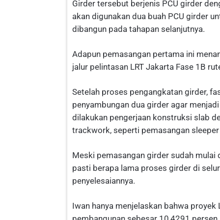
Girder tersebut berjenis PCU girder de
akan digunakan dua buah PCU girder unt
dibangun pada tahapan selanjutnya.
Adapun pemasangan pertama ini menand
jalur pelintasan LRT Jakarta Fase 1B r
Setelah proses pengangkatan girder, fas
penyambungan dua girder agar menjadi 
dilakukan pengerjaan konstruksi slab de
trackwork, seperti pemasangan sleeper d
Meski pemasangan girder sudah mulai d
pasti berapa lama proses girder di sel
penyelesaiannya.
Iwan hanya menjelaskan bahwa proyek 
pembangunan sebesar 10,4291 persen. Ha