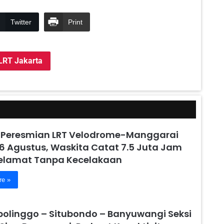
Twitter
Print
LRT Jakarta
 Peresmian LRT Velodrome-Manggarai
6 Agustus, Waskita Catat 7.5 Juta Jam
Selamat Tanpa Kecelakaan
re »
obolinggo – Situbondo – Banyuwangi Seksi