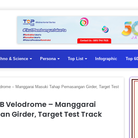
chno & Science
Persona
Top List
Infographic
Top 60
drome – Manggarai Masuki Tahap Pemasangan Girder, Target Test
 1B Velodrome – Manggarai
 Girder, Target Test Track