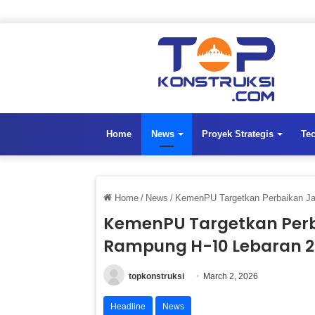
Home
News
Proyek Strategis
Te
Home
/
News
/
KemenPU Targetkan Perbaikan Jal
KemenPU Targetkan Perba
Rampung H-10 Lebaran 
topkonstruksi
March 2, 2026
Headline
News