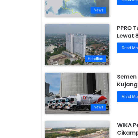
News
PPRO T
Lewat 
Read Mo
Headline
Semen 
Kujang
Read Mo
News
WIKA P
Cikamp