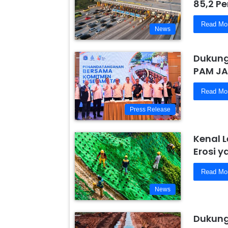
85,2 Pe
Read Mo
News
Dukung
PAM JA
Read Mo
Press Release
Kenal 
Erosi 
Read Mo
News
Dukung