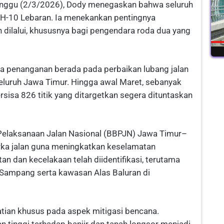
Minggu (2/3/2026), Dody menegaskan bahwa seluruh
 H-10 Lebaran. Ia menekankan pentingnya
 dilalui, khususnya bagi pengendara roda dua yang
ma penanganan berada pada perbaikan lubang jalan
 seluruh Jawa Timur. Hingga awal Maret, sebanyak
tersisa 826 titik yang ditargetkan segera dituntaskan
ar Pelaksanaan Jalan Nasional (BBPJN) Jawa Timur–
ka jalan guna meningkatkan keselamatan
n dan kecelakaan telah diidentifikasi, terutama
Sampang serta kawasan Alas Baluran di
tian khusus pada aspek mitigasi bencana.
 tinggi terhadap banjir dan tanah longsor menjadi