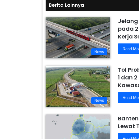
Berita Lainnya
Jelang
pada 2
Kerja 
Read Mo
News
Tol Pr
1 dan 2
Kawasa
Read Mo
News
Banten
Lewat 
Read Mo