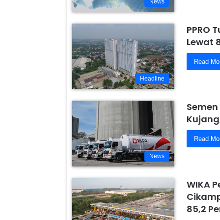
News
PPRO T
Lewat 
Read Mo
Headline
Semen 
Kujang
Read Mo
News
WIKA P
Cikamp
85,2 Pe