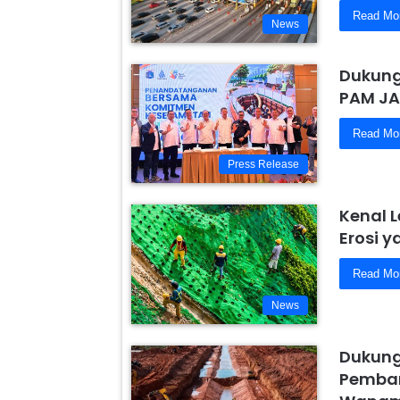
Read Mo
News
Dukung
PAM JA
Read Mo
Press Release
Kenal 
Erosi 
Read Mo
News
Dukung
Pemban