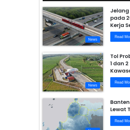
Jelang
pada 2
Kerja 
Read Mo
News
Tol Pr
1 dan 2
Kawasa
Read Mo
News
Banten
Lewat 
Read Mo