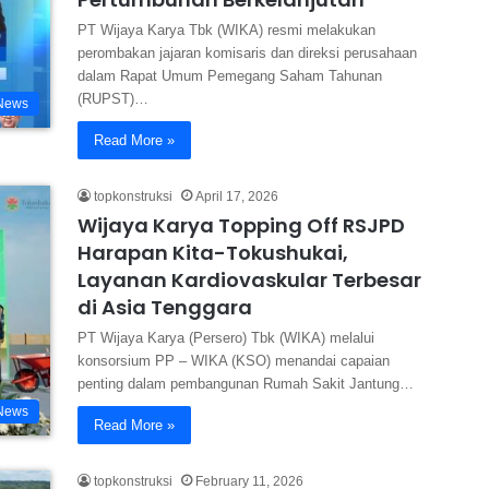
PT Wijaya Karya Tbk (WIKA) resmi melakukan
perombakan jajaran komisaris dan direksi perusahaan
dalam Rapat Umum Pemegang Saham Tahunan
(RUPST)…
News
Read More »
topkonstruksi
April 17, 2026
Wijaya Karya Topping Off RSJPD
Harapan Kita-Tokushukai,
Layanan Kardiovaskular Terbesar
di Asia Tenggara
PT Wijaya Karya (Persero) Tbk (WIKA) melalui
konsorsium PP – WIKA (KSO) menandai capaian
penting dalam pembangunan Rumah Sakit Jantung…
News
Read More »
topkonstruksi
February 11, 2026