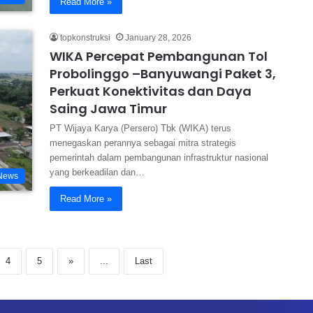
Read More »
topkonstruksi
January 28, 2026
WIKA Percepat Pembangunan Tol
Probolinggo –Banyuwangi Paket 3,
Perkuat Konektivitas dan Daya
Saing Jawa Timur
PT Wijaya Karya (Persero) Tbk (WIKA) terus
menegaskan perannya sebagai mitra strategis
pemerintah dalam pembangunan infrastruktur nasional
yang berkeadilan dan…
News
Read More »
4
5
»
...
Last