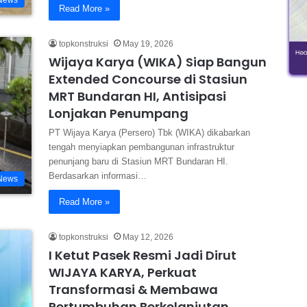
News
Read More »
topkonstruksi
May 19, 2026
Wijaya Karya (WIKA) Siap Bangun
Extended Concourse di Stasiun
MRT Bundaran HI, Antisipasi
Lonjakan Penumpang
PT Wijaya Karya (Persero) Tbk (WIKA) dikabarkan
tengah menyiapkan pembangunan infrastruktur
penunjang baru di Stasiun MRT Bundaran HI.
Berdasarkan informasi…
News
Read More »
topkonstruksi
May 12, 2026
I Ketut Pasek Resmi Jadi Dirut
WIJAYA KARYA, Perkuat
Transformasi & Membawa
Pertumbuhan Berkelanjutan