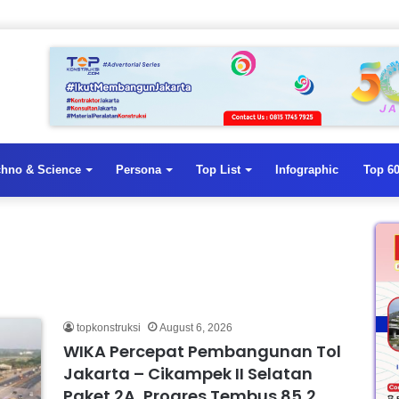
chno & Science
Persona
Top List
Infographic
Top 60
topkonstruksi
August 6, 2026
WIKA Percepat Pembangunan Tol
Jakarta – Cikampek II Selatan
Paket 2A, Progres Tembus 85,2