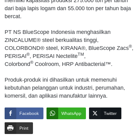
memiliki kapasitas produksi 275.000 ton per tahun
dari baja lapis logam dan 55.000 ton per tahun baja
bercat.
PT NS BlueScope Indonesia menghasilkan
ZINCALUME® steel berkualitas tinggi,
®
COLORBOND® steel, KIRANA®, BlueScope Zacs
,
®
TM
PERISAI
, PERISAI Nectelite
,
®
Colorbond
Coolroom, HRP Antibacterial™.
Produk-produk ini dihasilkan untuk memenuhi
kebutuhan pelanggan untuk industri, perumahan,
komersil, dan aplikasi manufaktur lainnya.
Facebook
WhatsApp
Twitter
Print