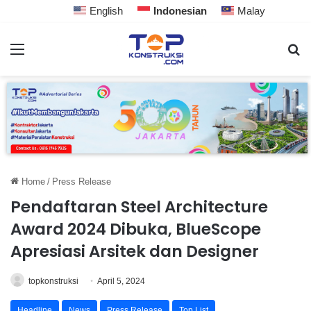
English
Indonesian
Malay
Home
/
Press Release
Pendaftaran Steel Architecture
Award 2024 Dibuka, BlueScope
Apresiasi Arsitek dan Designer
topkonstruksi
April 5, 2024
Headline
News
Press Release
Top List